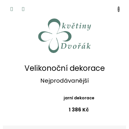
Přejít
NÁKUP
na
KOŠÍK
obsah
Velikonoční dekorace
Nejprodávanější
jarní dekorace
1 386 Kč
Ř