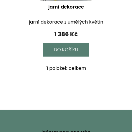
jarní dekorace
jarní dekorace z umělých květin
1 386 Kč
DO KOŠÍKU
1
položek celkem
O
v
l
á
d
a
c
í
Z
p
á
r
p
v