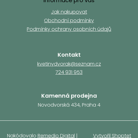
a
Informace pro vás
k
y
t
v
Jak nakupovat
í
ý
Obchodní podmínky
p
Podmínky ochrany osobních údajů
i
s
u
Kontakt
kvetinydvorak@seznam.cz
724 931 953
Kamenná prodejna
Novodvorská 434, Praha 4
Nakódovalo
Remedio Digital
|
Vytvořil Shoptet