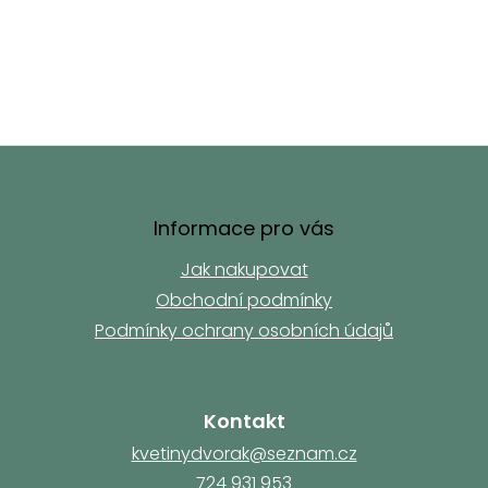
Z
á
p
a
Informace pro vás
t
Jak nakupovat
í
Obchodní podmínky
Podmínky ochrany osobních údajů
Kontakt
kvetinydvorak@seznam.cz
724 931 953