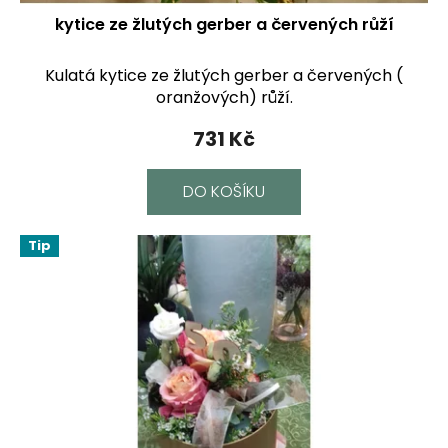
kytice ze žlutých gerber a červených růží
Kulatá kytice ze žlutých gerber a červených (
oranžových) růží.
731 Kč
DO KOŠÍKU
Tip