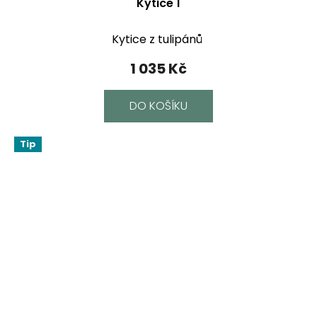
Kytice 1
Kytice z tulipánů
1 035 Kč
DO KOŠÍKU
Tip