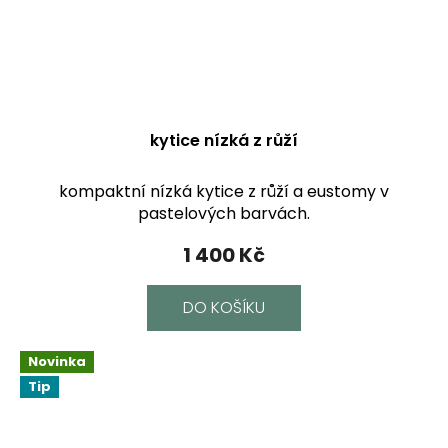
kytice nízká z růží
kompaktní nízká kytice z růží a eustomy v
pastelových barvách.
1 400 Kč
DO KOŠÍKU
Novinka
Tip