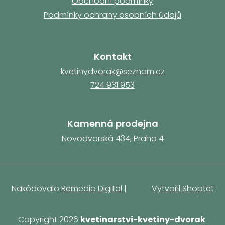
Obchodní podmínky
u
Podmínky ochrany osobních údajů
Kontakt
kvetinydvorak@seznam.cz
724 931 953
Kamenná prodejna
Novodvorská 434, Praha 4
Nakódovalo
Remedio Digital
|
Vytvořil Shoptet
Copyright 2026
kvetinarstvi-kvetiny-dvorak
.