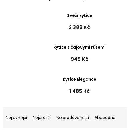
Svěží kytice
2 386 Kč
kytice s čajovými růžemi
945 Kč
Kytice Elegance
1 485 Kč
Ř
a
Nejlevnější
Nejdražší
Nejprodávanější
Abecedně
z
e