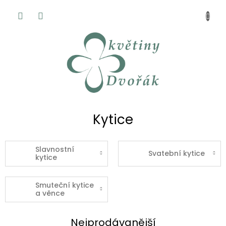
Přejít
NÁKUP
na
KOŠÍK
obsah
Kytice
Slavnostní
Svatební kytice
kytice
Smuteční kytice
a věnce
Nejprodávanější