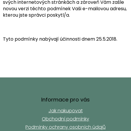
svých internetových stránkách a zároveň Vám zašle
novou verzi těchto podmínek Vaši e-mailovou adresu,
kterou jste správci poskytl/a.
Tyto podmínky nabývají účinnosti dnem 25.5.2018.
Z
á
p
a
Informace pro vás
t
Jak nakupovat
í
Obchodní podmínky
Podmínky ochrany osobních údajů